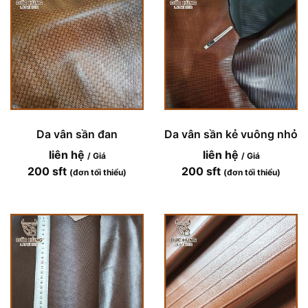
Da vân sần đan
Da vân sần kẻ vuông nhỏ
liên hệ
liên hệ
/ Giá
/ Giá
200 sft
200 sft
(đơn tối thiểu)
(đơn tối thiểu)