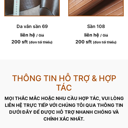
Da vân sần 69
Sần 108
liên hệ
liên hệ
/ Giá
/ Giá
200 sft
200 sft
(đơn tối thiểu)
(đơn tối thiểu)
THÔNG TIN HỖ TRỢ & HỢP
TÁC
MỌI THẮC MẮC HOẶC NHU CẦU HỢP TÁC, VUI LÒNG
LIÊN HỆ TRỰC TIẾP VỚI CHÚNG TÔI QUA THÔNG TIN
DƯỚI ĐÂY ĐỂ ĐƯỢC HỖ TRỢ NHANH CHÓNG VÀ
CHÍNH XÁC NHẤT.