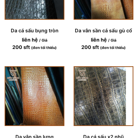
Da cá sấu bụng tròn
Da vân sần cá sấu gù cổ
liên hệ
liên hệ
/ Giá
/ Giá
200 sft
200 sft
(đơn tối thiểu)
(đơn tối thiểu)
Da vân sần lưng
Da cá sấu x2 nhũ