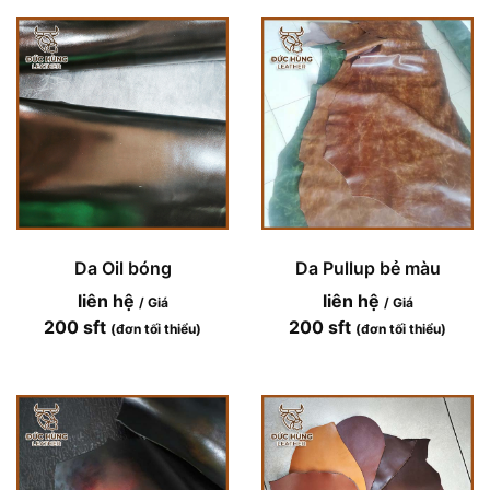
Da Oil bóng
Da Pullup bẻ màu
liên hệ
liên hệ
/ Giá
/ Giá
200 sft
200 sft
(đơn tối thiểu)
(đơn tối thiểu)