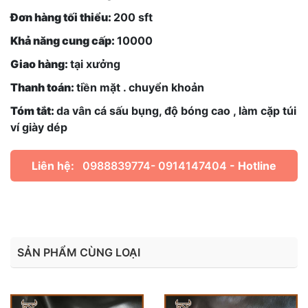
Đơn hàng tối thiểu:
200 sft
Khả năng cung cấp:
10000
Giao hàng:
tại xưởng
Thanh toán:
tiền mặt . chuyển khoản
Tóm tắt:
da vân cá sấu bụng, độ bóng cao , làm cặp túi
ví giày dép
Liên hệ:
0988839774- 0914147404
- Hotline
SẢN PHẨM CÙNG LOẠI