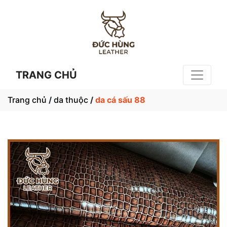
TRANG CHỦ
Trang chủ
/
da thuộc
/
da cá sấu 88