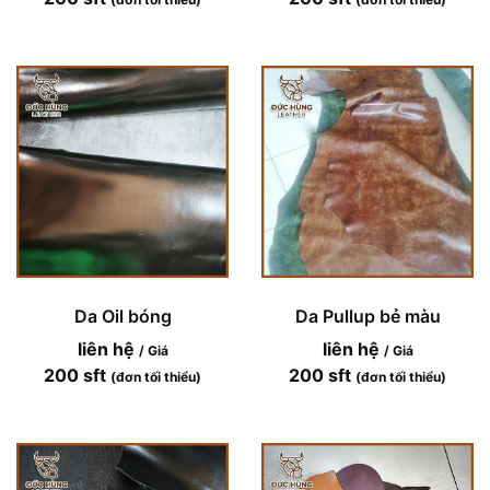
Da Oil bóng
Da Pullup bẻ màu
liên hệ
liên hệ
/ Giá
/ Giá
200 sft
200 sft
(đơn tối thiểu)
(đơn tối thiểu)