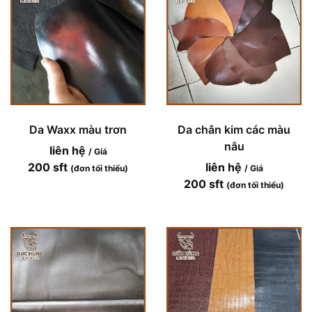
Da Waxx màu trơn
Da chân kim các màu
nâu
liên hệ
/ Giá
200 sft
liên hệ
(đơn tối thiểu)
/ Giá
200 sft
(đơn tối thiểu)