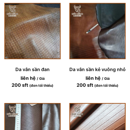
Da vân sần đan
Da vân sần kẻ vuông nhỏ
liên hệ
liên hệ
/ Giá
/ Giá
200 sft
200 sft
(đơn tối thiểu)
(đơn tối thiểu)