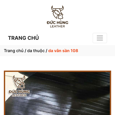
TRANG CHỦ
Trang chủ
/
da thuộc
/
da vân sần 108