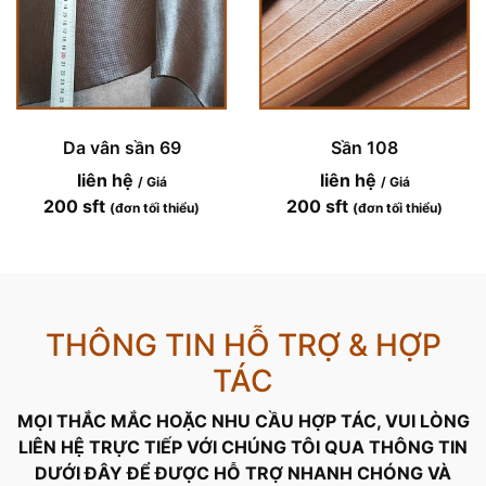
Da vân sần 69
Sần 108
liên hệ
liên hệ
/ Giá
/ Giá
200 sft
200 sft
(đơn tối thiểu)
(đơn tối thiểu)
THÔNG TIN HỖ TRỢ & HỢP
TÁC
MỌI THẮC MẮC HOẶC NHU CẦU HỢP TÁC, VUI LÒNG
LIÊN HỆ TRỰC TIẾP VỚI CHÚNG TÔI QUA THÔNG TIN
DƯỚI ĐÂY ĐỂ ĐƯỢC HỖ TRỢ NHANH CHÓNG VÀ