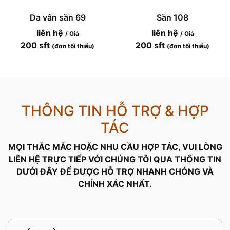
Da vân sần 69
Sần 108
liên hệ
liên hệ
/ Giá
/ Giá
200 sft
200 sft
(đơn tối thiểu)
(đơn tối thiểu)
THÔNG TIN HỖ TRỢ & HỢP
TÁC
MỌI THẮC MẮC HOẶC NHU CẦU HỢP TÁC, VUI LÒNG
LIÊN HỆ TRỰC TIẾP VỚI CHÚNG TÔI QUA THÔNG TIN
DƯỚI ĐÂY ĐỂ ĐƯỢC HỖ TRỢ NHANH CHÓNG VÀ
CHÍNH XÁC NHẤT.