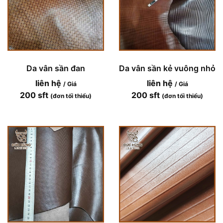
Da vân sần đan
Da vân sần kẻ vuông nhỏ
liên hệ
liên hệ
/ Giá
/ Giá
200 sft
200 sft
(đơn tối thiểu)
(đơn tối thiểu)