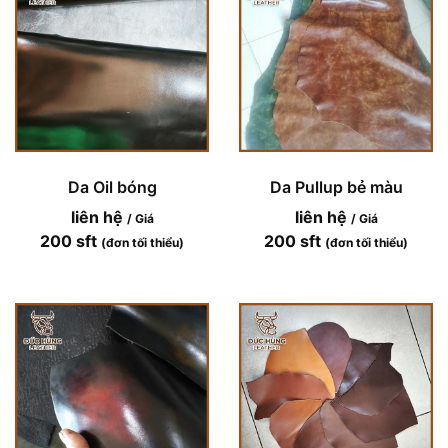
Da Oil bóng
Da Pullup bẻ màu
liên hệ
liên hệ
/ Giá
/ Giá
200 sft
200 sft
(đơn tối thiểu)
(đơn tối thiểu)