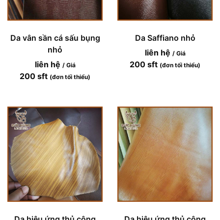
Da vân sần cá sấu bụng
Da Saffiano nhỏ
nhỏ
liên hệ
/ Giá
liên hệ
200 sft
/ Giá
(đơn tối thiểu)
200 sft
(đơn tối thiểu)
Da hiệu ứng thủ công
Da hiệu ứng thủ công