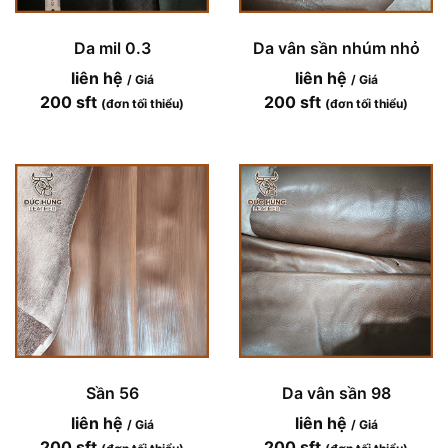
Da mil 0.3
Da vân sần nhúm nhỏ
liên hệ
liên hệ
/ Giá
/ Giá
200 sft
200 sft
(đơn tối thiểu)
(đơn tối thiểu)
Sần 56
Da vân sần 98
liên hệ
liên hệ
/ Giá
/ Giá
200 sft
200 sft