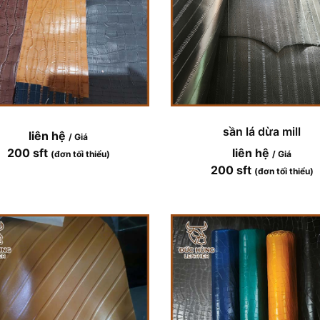
sần lá dừa mill
liên hệ
/ Giá
200 sft
liên hệ
(đơn tối thiểu)
/ Giá
200 sft
(đơn tối thiểu)