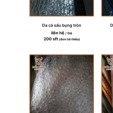
Da cá sấu bụng tròn
D
liên hệ
/ Giá
200 sft
(đơn tối thiểu)