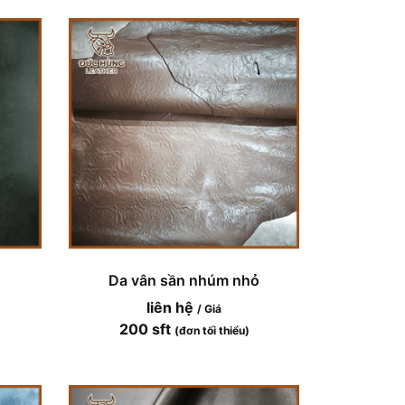
Da vân sần nhúm nhỏ
liên hệ
/ Giá
200 sft
(đơn tối thiểu)