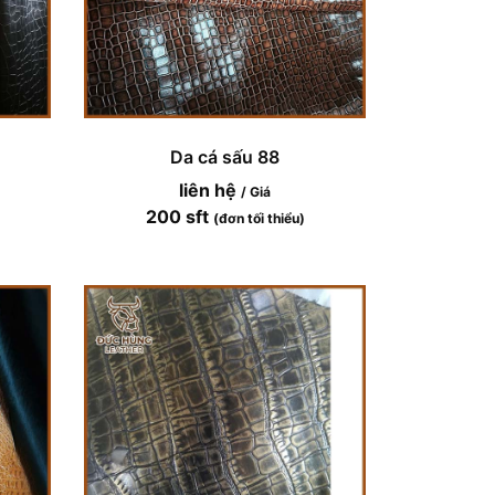
Da cá sấu 88
liên hệ
/ Giá
200 sft
(đơn tối thiểu)