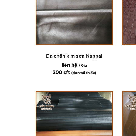
Da chân kim sơn Nappal
liên hệ
/ Giá
200 sft
(đơn tối thiểu)