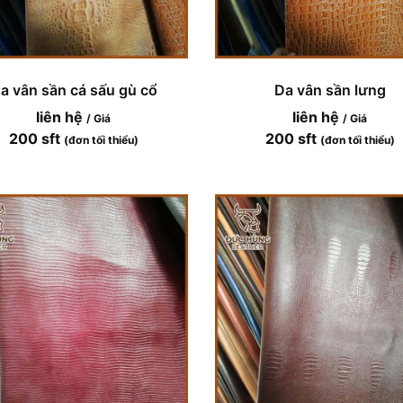
a vân sần cá sấu gù cổ
Da vân sần lưng
liên hệ
liên hệ
/ Giá
/ Giá
200 sft
200 sft
(đơn tối thiểu)
(đơn tối thiểu)