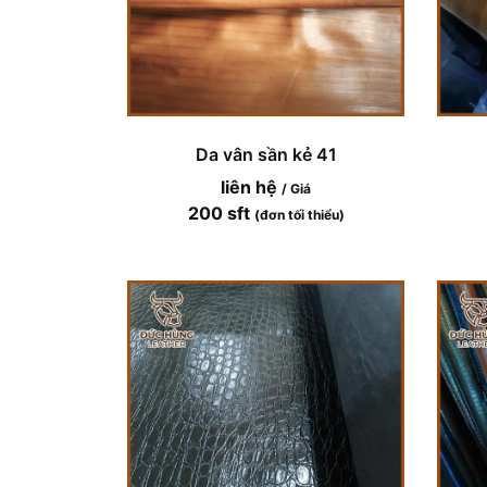
Da vân sần kẻ 41
liên hệ
/ Giá
200 sft
(đơn tối thiểu)