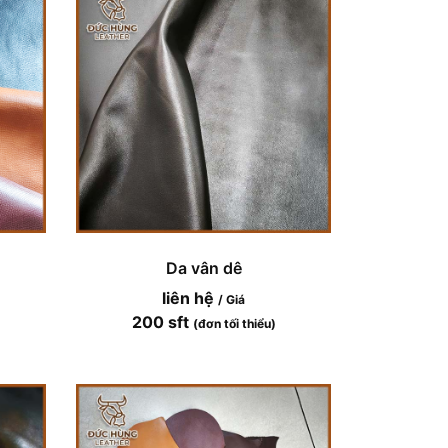
Da vân dê
liên hệ
/ Giá
200 sft
(đơn tối thiểu)