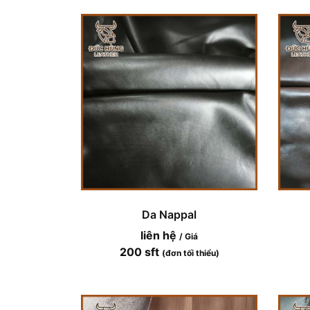
Da Nappal
liên hệ
/ Giá
200 sft
(đơn tối thiểu)