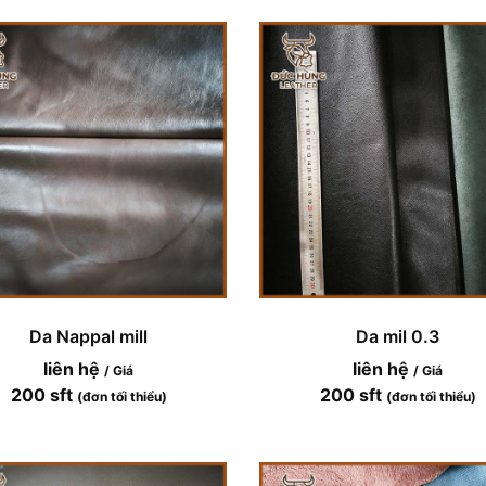
Da Nappal mill
Da mil 0.3
liên hệ
liên hệ
/ Giá
/ Giá
200 sft
200 sft
(đơn tối thiểu)
(đơn tối thiểu)