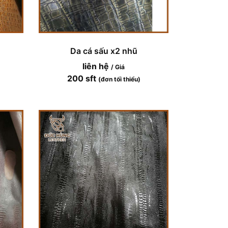
Da cá sấu x2 nhũ
liên hệ
/ Giá
200 sft
(đơn tối thiểu)