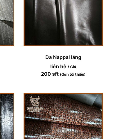
Da Nappal láng
liên hệ
/ Giá
200 sft
(đơn tối thiểu)