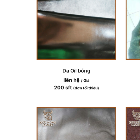
Da Oil bóng
liên hệ
/ Giá
200 sft
(đơn tối thiểu)