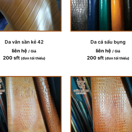
Da vân sần kẻ 42
Da cá sấu bụng
liên hệ
liên hệ
/ Giá
/ Giá
200 sft
200 sft
(đơn tối thiểu)
(đơn tối thiểu)