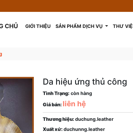
Chào mừng quý khách đến với Đức Hùng leather
G CHỦ
GIỚI THIỆU
SẢN PHẨM DỊCH VỤ
THƯ VI
g
Da hiệu ứng thủ công
Tình Trạng:
còn hàng
liên hệ
Giá bán:
Thương hiệu:
duchung.leather
Xuất xứ:
duchunng.leather