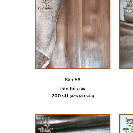
Sần 56
liên hệ
/ Giá
200 sft
(đơn tối thiểu)